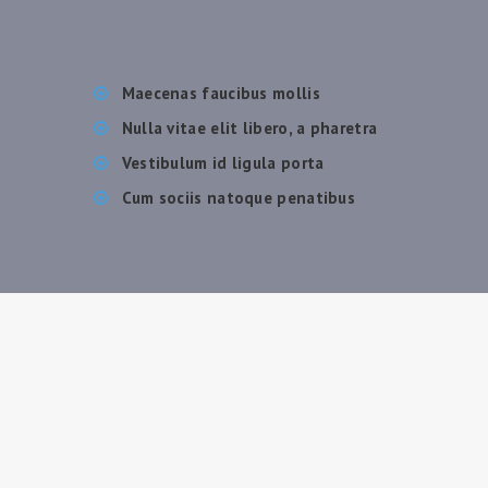
Maecenas faucibus mollis
Nulla vitae elit libero, a pharetra
Vestibulum id ligula porta
Cum sociis natoque penatibus