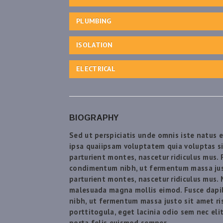
PLUMBING
ISOLATION
ELECTRICAL
BIOGRAPHY
Sed ut perspiciatis unde omnis iste natus 
ipsa quaiipsam voluptatem quia voluptas si
parturient montes, nascetur ridiculus mus. 
condimentum nibh, ut fermentum massa just
parturient montes, nascetur ridiculus mus.
malesuada magna mollis eimod. Fusce dapi
nibh, ut fermentum massa justo sit amet ris
porttitogula, eget lacinia odio sem nec elit
porta felis euismod semper.