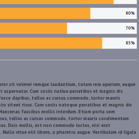
80%
70%
85%
error sit volmwi remque laudantium, totam rem aperiam, eaque
t aspernatur. Cum sociis natIue penatibus et magnis dis
Fusce dapibus, tellus ac cursus commodo, tortor mauris
o siteet risus. Cum sociis natoque penatibus et magnis dis
 Maecenas faucibus mollis interdum. Etiam porta sem
bus, tellus ac cursus commodo, tortor mauris condimentum
us. Duis mollis, est non commodo luctus, nisi erat
. Nulla vitae elit libero, a pharetra augue. Vestibulum id ligula