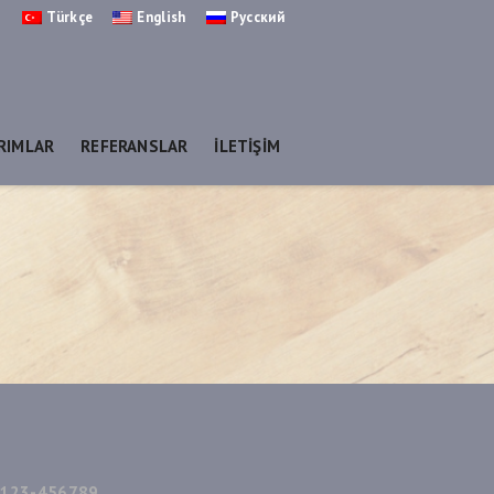
Türkçe
English
Русский
ARIMLAR
REFERANSLAR
İLETİŞİM
123-456789