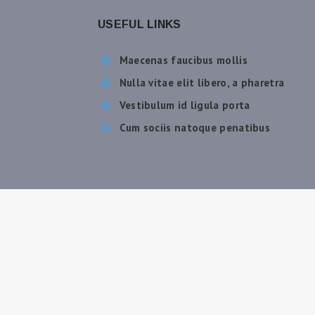
USEFUL LINKS
Maecenas faucibus mollis
Nulla vitae elit libero, a pharetra
Vestibulum id ligula porta
Cum sociis natoque penatibus