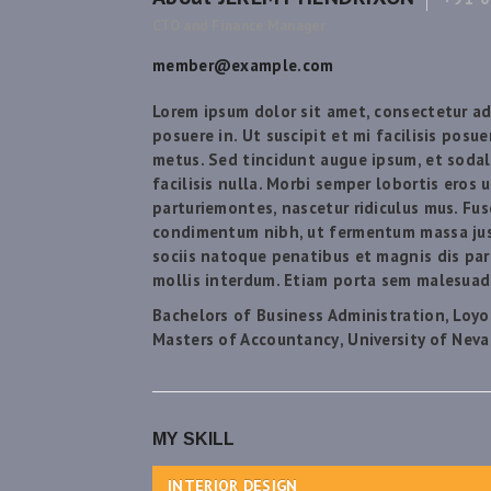
CTO and Finance Manager
member@example.com
Lorem ipsum dolor sit amet, consectetur adip
posuere in. Ut suscipit et mi facilisis posu
metus. Sed tincidunt augue ipsum, et sodal
facilisis nulla. Morbi semper lobortis eros
parturiemontes, nascetur ridiculus mus. Fus
condimentum nibh, ut fermentum massa just
sociis natoque penatibus et magnis dis par
mollis interdum. Etiam porta sem malesua
Bachelors of Business
Administration, Loyo
Masters of Accountancy
, University of Nev
MY SKILL
INTERIOR DESIGN