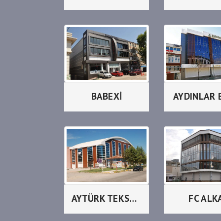
BABEXİ
AYDINLAR 
AYTÜRK TEKSTİL
FC ALK