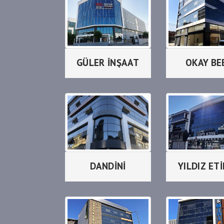
GÜLER İNŞAAT
OKAY BE
DANDİNİ
YILDIZ ET