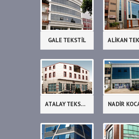
GALE TEKSTİL
ALİKAN TE
ATALAY TEKSTİL_LİLAX
NADİR KOC