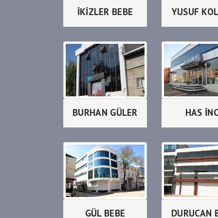
İKİZLER BEBE
YUSUF KO
BURHAN GÜLER
HAS İNC
GÜL BEBE
DURUCAN 