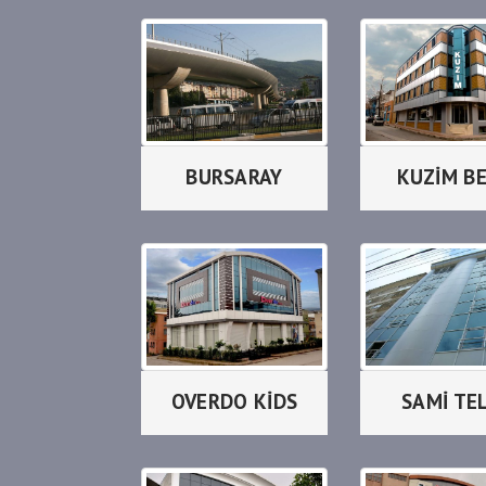
BURSARAY
KUZİM B
OVERDO KİDS
SAMİ TEL