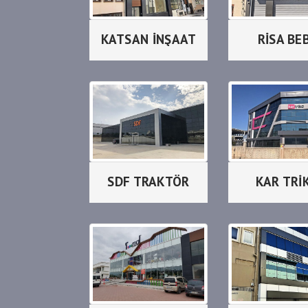
KATSAN İNŞAAT
RİSA BE
SDF TRAKTÖR
KAR TRİ