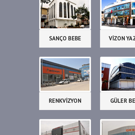
SANÇO BEBE
VİZON YA
RENKVİZYON
GÜLER B