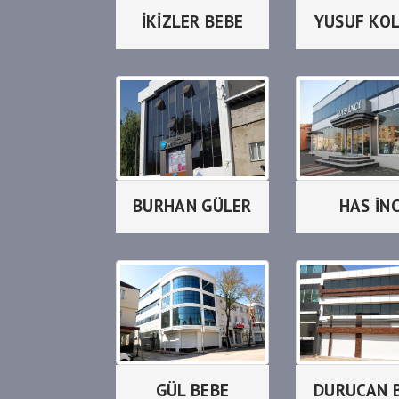
İKİZLER BEBE
YUSUF KO
BURHAN GÜLER
HAS İNC
GÜL BEBE
DURUCAN 