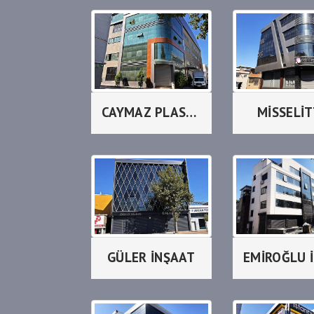
CAYMAZ PLASTİK
MİSSELİ
GÜLER İNŞAAT