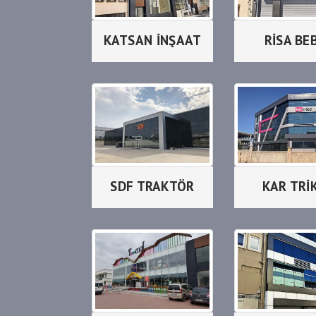
KATSAN İNŞAAT
RİSA BE
SDF TRAKTÖR
KAR TRİ