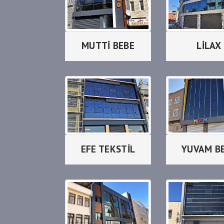
MUTTİ BEBE
LİLAX
EFE TEKSTİL
YUVAM B