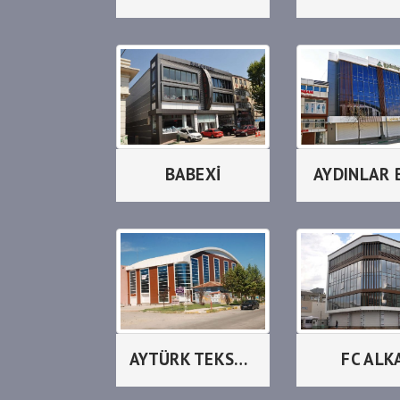
BABEXİ
AYDINLAR 
AYTÜRK TEKSTİL
FC ALK