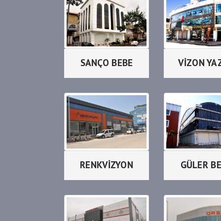
SANÇO BEBE
VİZON YA
RENKVİZYON
GÜLER B