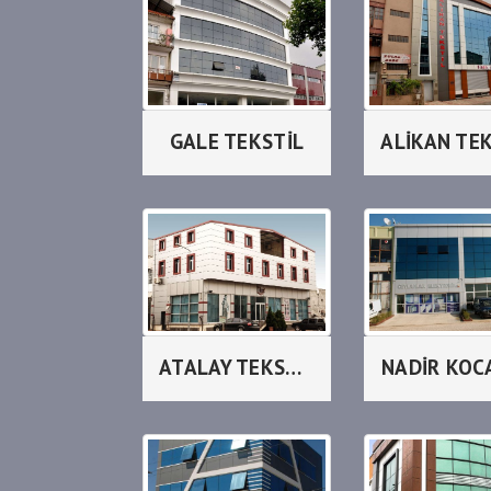
GALE TEKSTİL
ALİKAN TE
ATALAY TEKSTİL_LİLAX
NADİR KOC