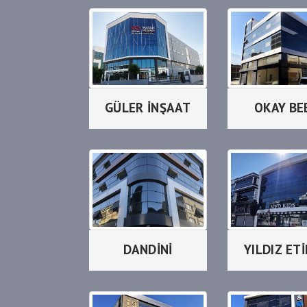
GÜLER İNŞAAT
OKAY BE
DANDİNİ
YILDIZ ET