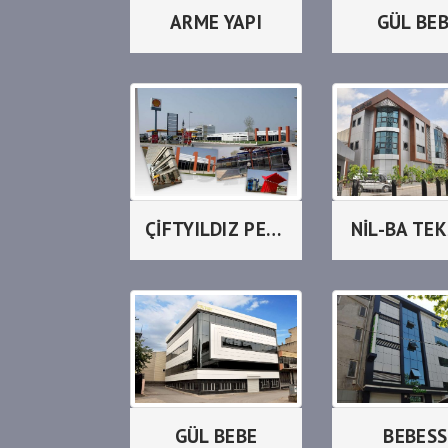
ARME YAPI
GÜL BE
ÇİFTYILDIZ PETROL
NİL-BA TEK
GÜL BEBE
BEBESS