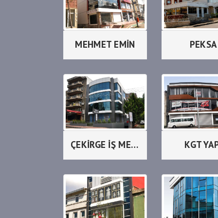
MEHMET EMİN
PEKSA
ÇEKİRGE İŞ MERKEZİ
KGT YAP