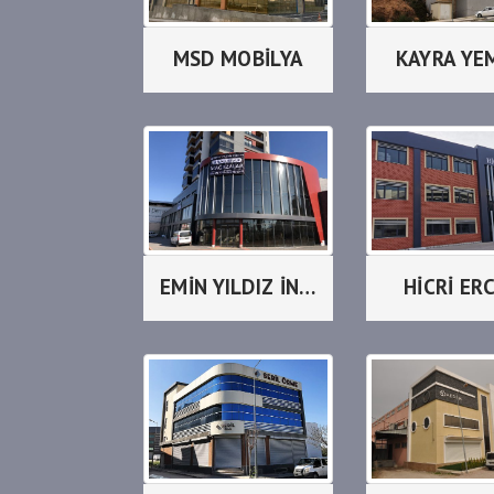
MSD MOBİLYA
KAYRA YE
EMİN YILDIZ İNŞAAT
HİCRİ ERC