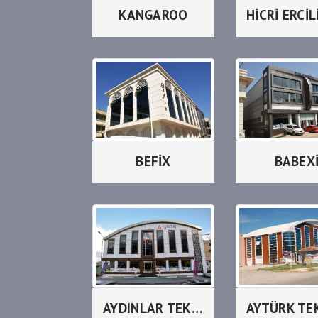
KANGAROO
BEFİX
BABEX
AYDINLAR TEKSTİL