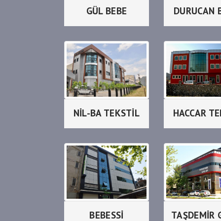
GÜL BEBE
DURUCAN 
NİL-BA TEKSTİL
HACCAR TE
BEBESSİ