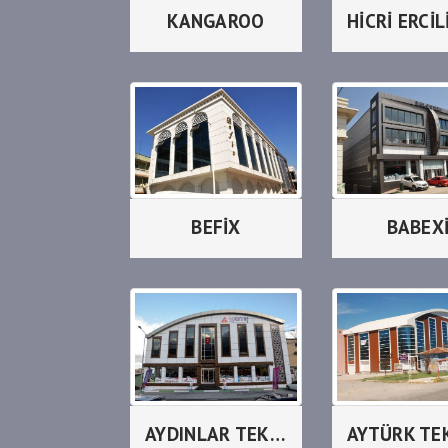
KANGAROO
BEFİX
BABEX
AYDINLAR TEKSTİL