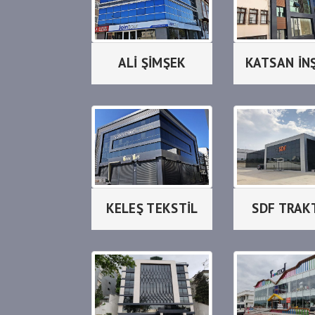
ALİ ŞİMŞEK
KATSAN İN
KELEŞ TEKSTİL
SDF TRAK