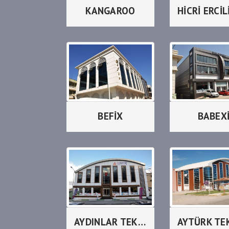
KANGAROO
BEFİX
BABEX
AYDINLAR TEKSTİL