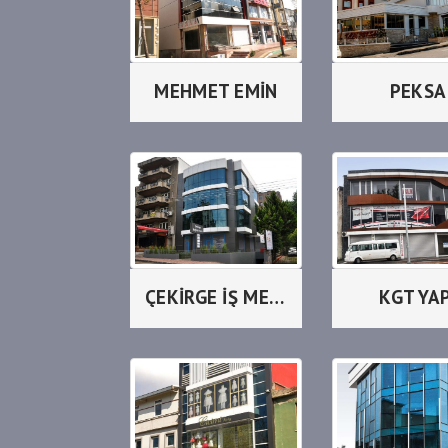
MEHMET EMİN
PEKSA
ÇEKİRGE İŞ MERKEZİ
KGT YAP