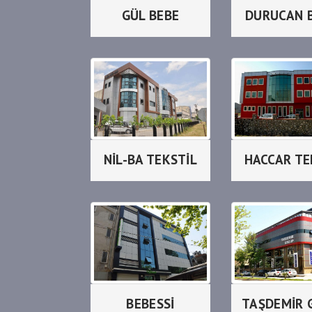
GÜL BEBE
DURUCAN 
NİL-BA TEKSTİL
HACCAR TE
BEBESSİ