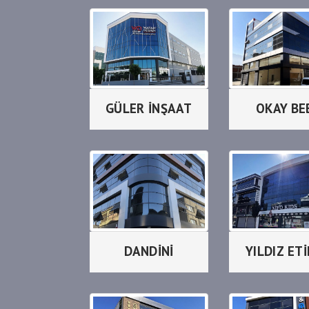
GÜLER İNŞAAT
OKAY BE
DANDİNİ
YILDIZ ET