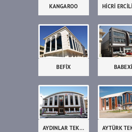
KANGAROO
BEFİX
BABEX
AYDINLAR TEKSTİL