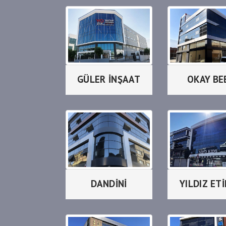
GÜLER İNŞAAT
OKAY BE
DANDİNİ
YILDIZ ET