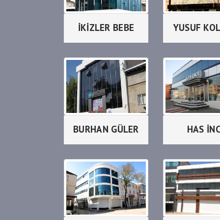
İKİZLER BEBE
YUSUF KO
BURHAN GÜLER
HAS İNC