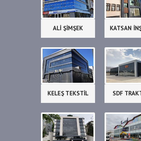
ALİ ŞİMŞEK
KATSAN İN
KELEŞ TEKSTİL
SDF TRAK