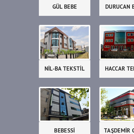
GÜL BEBE
DURUCAN 
NİL-BA TEKSTİL
HACCAR TE
BEBESSİ