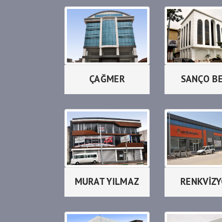
ÇAĞMER
SANÇO B
MURAT YILMAZ
RENKVİZ